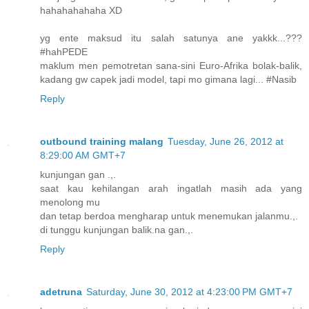
hahahahahaha XD
yg ente maksud itu salah satunya ane yakkk...???
#hahPEDE
maklum men pemotretan sana-sini Euro-Afrika bolak-balik,
kadang gw capek jadi model, tapi mo gimana lagi... #Nasib
Reply
outbound training malang
Tuesday, June 26, 2012 at
8:29:00 AM GMT+7
kunjungan gan .,.
saat kau kehilangan arah ingatlah masih ada yang
menolong mu
dan tetap berdoa mengharap untuk menemukan jalanmu.,.
di tunggu kunjungan balik.na gan.,.
Reply
adetruna
Saturday, June 30, 2012 at 4:23:00 PM GMT+7