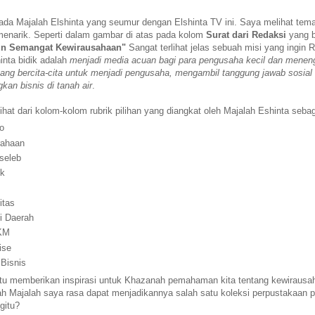
da Majalah Elshinta yang seumur dengan Elshinta TV ini. Saya melihat tema
menarik. Seperti dalam gambar di atas pada kolom
Surat dari Redaksi
yang b
n Semangat Kewirausahaan"
Sangat terlihat jelas sebuah misi yang ingin 
inta bidik adalah
menjadi media acuan bagi para pengusaha kecil dan menen
ang bercita-cita untuk menjadi pengusaha, mengambil tanggung jawab sosial
an bisnis di tanah air
.
 lihat dari kolom-kolom rubrik pilihan yang diangkat oleh Majalah Eshinta sebag
o
rahaan
 seleb
ek
itas
i Daerah
UKM
ise
 Bisnis
tu memberikan inspirasi untuk Khazanah pemahaman kita tentang kewirausa
h Majalah saya rasa dapat menjadikannya salah satu koleksi perpustakaan pri
gitu?