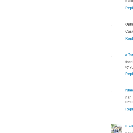
mak
Repl
Oph
Cara
Repl
affa
than
sy y
Repl
ruma
nah 
untu
Repl
man
mung