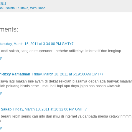
2011
ah Elshinta
,
Pustaka
,
Wirausaha
ments:
uesday, March 15, 2011 at 3:34:00 PM GMT+7
 andi sakab, sang entreupreuner... hehehe artikelnya informatif dan lengkap
y
f Rizky Ramadhan
Friday, March 18, 2011 at 6:19:00 AM GMT+7
 saya lagi makan mie ayam di dekat sekolah biasanya depan ada banyak majala
lah peluang bisnis hehe... mau beli tapi apa daya jajan pas-pasan wkwkwk
y
 Sakab
Friday, March 18, 2011 at 10:32:00 PM GMT+7
 berarti lebih sering cari info dan ilmu di internet ya daripada media cetak? hmmm
D
y