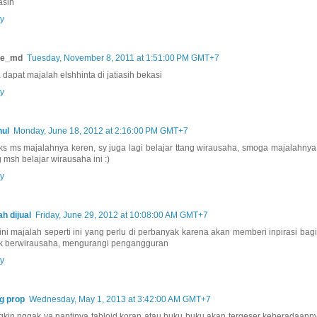
asih
y
ie_md
Tuesday, November 8, 2011 at 1:51:00 PM GMT+7
 dapat majalah elshhinta di jatiasih bekasi
y
nul
Monday, June 18, 2012 at 2:16:00 PM GMT+7
ks ms majalahnya keren, sy juga lagi belajar ttang wirausaha, smoga majalahnya
g msh belajar wirausaha ini :)
y
h dijual
Friday, June 29, 2012 at 10:08:00 AM GMT+7
ini majalah seperti ini yang perlu di perbanyak karena akan memberi inpirasi ba
k berwirausaha, mengurangi pengangguran
y
g prop
Wednesday, May 1, 2013 at 3:42:00 AM GMT+7
kin nggak ya nantinya tabloid koran atau buku buku akan tergeser keberadaann