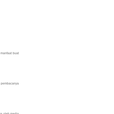
 manfaat buat
gi pembacanya
ya oleh media