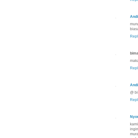
Andi
mung
bias
Repl
bima
maka
Repl
Andi
@ bi
Repl
Nyo
kami
ingi
mura