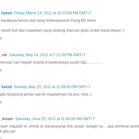
 Sakab
Friday, March 18, 2011 at 10:33:00 PM GMT+7
 kayaknya belum jadi sang entreupreuner Kang BD hehe
 masih kuli dan bawahan yang sedang mancari jalan untuk masa depan :)
y
_vie
Saturday, May 14, 2011 at 7:21:00 PM GMT+7
encari cari majalh elsinta d tasikmalaya susah bgt..................
y
 Sakab
Sunday, May 15, 2011 at 11:08:00 PM GMT+7
 gitu langsung pesan aja ke majalahnya via pos, mas :)
y
t_lestari
Saturday, June 25, 2011 at 11:40:00 AM GMT+7
nyari majalah el shinta di banyuwangi kok susah banget ya... apa peminat pe
k gitu ya/
y