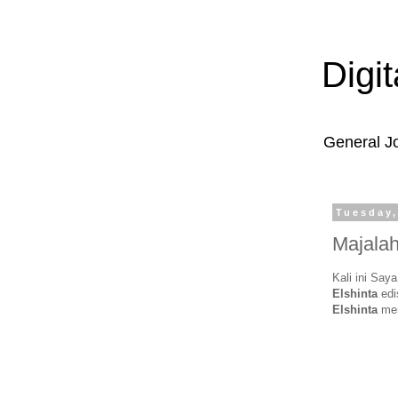
Digi
General J
Tuesday,
Majalah
Kali ini Say
Elshinta
edi
Elshinta
mem