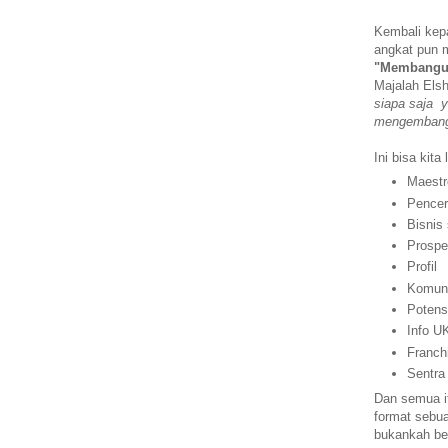
Kembali kepa
angkat pun 
"Membangu
Majalah Elsh
siapa saja y
mengembangk
Ini bisa kita
Maestr
Pence
Bisnis
Prosp
Profil
Komun
Potens
Info 
Franch
Sentra
Dan semua i
format sebua
bukankah be