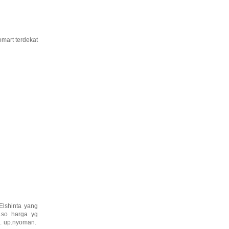
omart terdekat
Elshinta yang
.so harga yg
. up.nyoman.