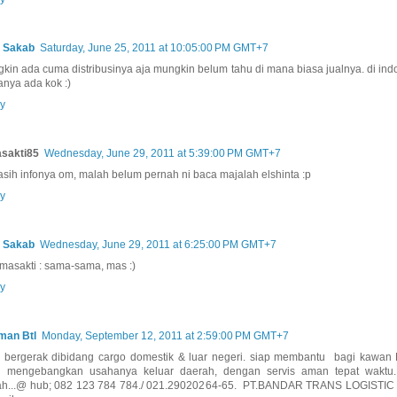
 Sakab
Saturday, June 25, 2011 at 10:05:00 PM GMT+7
kin ada cuma distribusinya aja mungkin belum tahu di mana biasa jualnya. di ind
anya ada kok :)
y
sakti85
Wednesday, June 29, 2011 at 5:39:00 PM GMT+7
sih infonya om, malah belum pernah ni baca majalah elshinta :p
y
 Sakab
Wednesday, June 29, 2011 at 6:25:00 PM GMT+7
masakti : sama-sama, mas :)
y
man Btl
Monday, September 12, 2011 at 2:59:00 PM GMT+7
 bergerak dibidang cargo domestik & luar negeri. siap membantu bagi kawan 
n mengebangkan usahanya keluar daerah, dengan servis aman tepat waktu.
h...@ hub; 082 123 784 784./ 021.29020264-65. PT.BANDAR TRANS LOGISTIC 