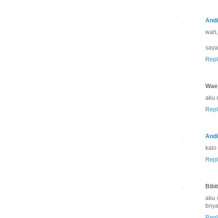
Andi
wah,
saya
Repl
Wae
aku m
Repl
Andi
kalo
Repl
Bibi
aku 
bnya
Repl