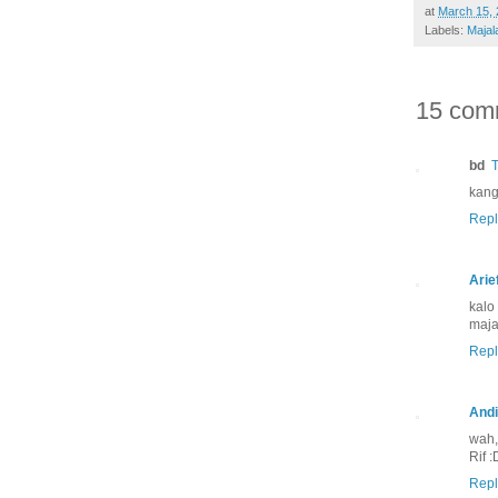
at
March 15, 
Labels:
Majal
15 com
bd
T
kang
Repl
Arie
kalo
maja
Repl
Andi
wah,
Rif :
Repl