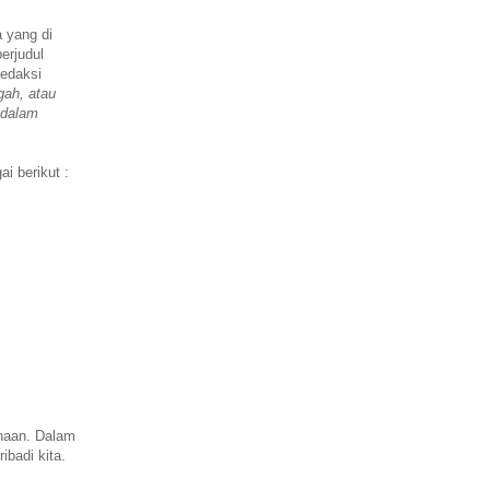
 yang di
erjudul
Redaksi
gah, atau
 dalam
ai berikut :
haan. Dalam
badi kita.