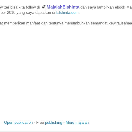
@
MajalahElshinta
itter bisa kita follow di
dan saya lampirkan ebook Maj
ber 2010 yang saya dapatkan di
Elshinta.com
.
t memberikan manfaat dan tentunya menumbuhkan semangat kewirausahaan
Open publication
- Free
publishing
-
More majalah