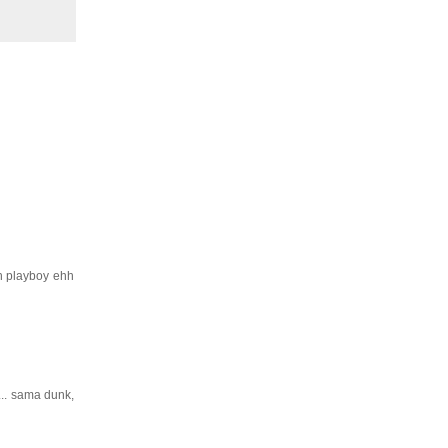
h playboy ehh
... sama dunk,